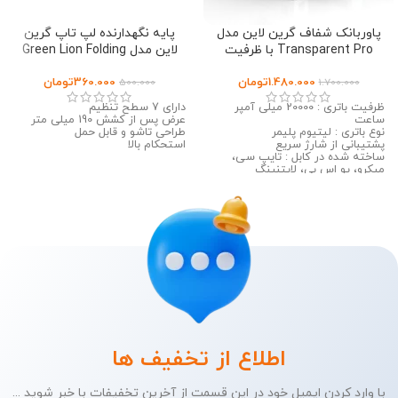
پاوربانک شفاف گرین لاین مدل
پایه نگهدارنده لپ تاپ گرین
Transparent Pro با ظرفیت
لاین مدل Green Lion Folding
Laptop Stand
20000
1.480.000
تومان
360.000
تومان
500.000
1.700.000
ظرفیت باتری : 20000 میلی آمپر
دارای 7 سطح تنظیم
ساعت
عرض پس از کشش 190 میلی متر
نوع باتری : لیتیوم پلیمر
طراحی تاشو و قابل حمل
پشتیبانی از شارژ سریع
استحکام بالا
ساخته شده در کابل : تایپ سی،
میکرو، یو اس بی، لایتنینگ
اطلاع از تخفیف ها
با وارد کردن ایمیل خود در این قسمت از آخرین تخفیفات با خبر شوید ...