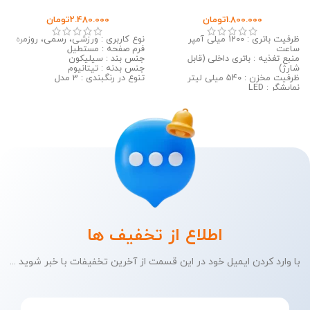
AMOLED
Automatic Mouthwash
1.800.000
تومان
2.480.000
تومان
Dispenser
ظرفیت باتری : 1200 میلی آمپر
نوع کاربری : ورزشی، رسمی، روزمره
ساعت
فرم صفحه : مستطیل
منبع تغذیه : باتری داخلی (قابل
جنس بند : سیلیکون
شارژ)
جنس بدنه : تیتانیوم
ظرفیت مخزن : 540 میلی لیتر
تنوع در رنگبندی : 3 مدل
نمایشگر : LED
اطلاع از تخفیف ها
با وارد کردن ایمیل خود در این قسمت از آخرین تخفیفات با خبر شوید ...