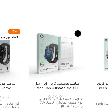
-6%
اتمام موجودی
د گرین
ساعت هوشمند گرین لاین مدل
ساعت هوشم
a Active
Green Lion Ultimate AMOLED
.800.000
اندازه صفحه نمایش : 1.97 اینچ
نوع صفحه نمایش : AMOLED
 روزمره
نوع باتری : لی
جنس بدنه : فلز
حافظه داخلی : 4MB