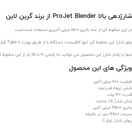
شارژدهی بالا ProJet Blender از برند گرین لاین
در این مخلوط کن از سه باتری 1500 میلی آمپری استفاده شده است.
برای شارژ این مخلوط کن تنها کافیست، دستگاه را از طریق پورت Type-c قرار گرفته روی آن، به داپتور وصل کنید. بعد از 90 دقیقه این مخلوط کن کامل شارژ شده است.
تنها با یکبار شارژ این محصول می توانید به راحتی 10 تا 15 بار از این مخلوط کن استفاده کنید.
ویژگی های این محصول
ظرفیت 600 میلی آمپر
شش تیغه قدرتمند
قدرت 120 وات
زمان شارژ 1.5 ساعت
باتری 4500 میلی آمپر
سرعت 16500 دور در دقیقه
روش شارژ نوع C