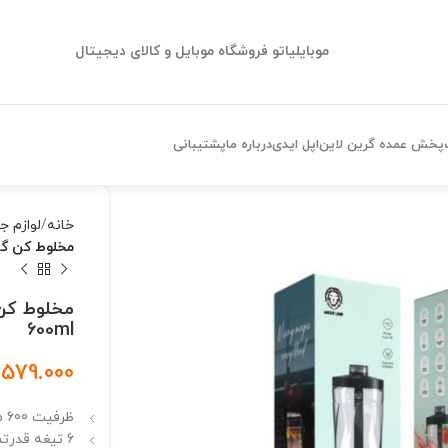
موبایلیاتو فروشگاه موبایل و کالای دیجیتال
پخش عمده گرین لاین
اپل ایدی
درباره ما
پشتیبانی
خانه
لوازم ج
مخلوط کن گرین لاین مدل ml
600ml
.579.000
ظرفیت 600 میلی لیتر
6 تیغه قدرتمند