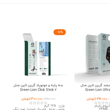
-10%
ند گرین لاین مدل
سه پایه و مونوپاد گرین لاین مدل
Green Lion Click Stick 2
Green Lion Ultr
1.696.000
تومان
1.300.000
تومان
1.450.000
1
تیوم پلیمر
وزن : 175 گرم
6
جنس بدنه : متریال استیل ضد زنگ