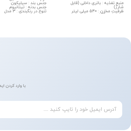
منبع تغذیه : باتری داخلی (قابل
جنس بند : سیلیکون
شارژ)
جنس بدنه : تیتانیوم
ظرفیت مخزن : 540 میلی لیتر
تنوع در رنگبندی : 3 مدل
نمایشگر : LED
با وارد کردن ای