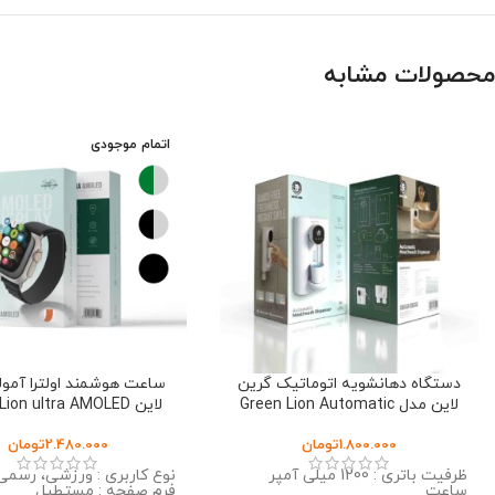
محصولات مشابه
اتمام موجودی
دستگاه دهانشویه اتوماتیک گرین
ساعت هوشمند اولترا آمول
لاین مدل Green Lion Automatic
لاین Green Lion ultra AMOLED
Mouthwash Dispenser
1.800.000
تومان
2.480.000
تومان
ظرفیت باتری : 1200 میلی آمپر
نوع کاربری : ورزشی، رسمی،
ساعت
فرم صفحه : مستطیل