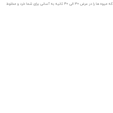
در مخلوط کن پروجت از برند گرین لاین 6 تیغه فلزی با مقاومت بالا به کار رفته شده؛ علاوه بر اینها تعداد دور این تیغه ها 16500 دور در دقیقه می باشند، که میوه ها را در عرض 30 الی 40 ثانیه به آسانی برای شما خرد و مخلوط