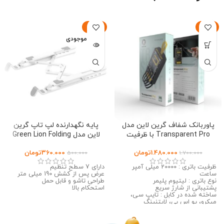
-28%
-13%
اتمام موجودی
پاوربانک شفاف گرین لاین مدل
پایه نگهدارنده لپ تاپ گرین
Transparent Pro با ظرفیت
لاین مدل Green Lion Folding
Laptop Stand
20000
1.480.000
تومان
360.000
تومان
500.000
1.700.000
ظرفیت باتری : 20000 میلی آمپر
دارای 7 سطح تنظیم
ساعت
عرض پس از کشش 190 میلی متر
نوع باتری : لیتیوم پلیمر
طراحی تاشو و قابل حمل
پشتیبانی از شارژ سریع
استحکام بالا
ساخته شده در کابل : تایپ سی،
میکرو، یو اس بی، لایتنینگ