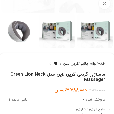
بزرگنمایی تصویر
خانه
لوازم جانبی
گرین لاین
ماساژور گردنی گرین لاین مدل Green Lion Neck
Massager
3.788.000
تومان
3.890.000
فروخته شده:
0
باقی مانده:
1
منبع انرژی : شارژی