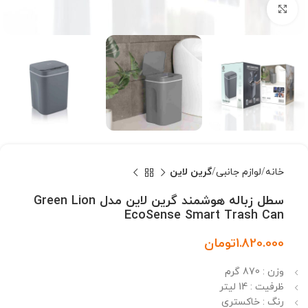
بزرگنمایی تصویر
خانه
لوازم جانبی
گرین لاین
سطل زباله هوشمند گرین لاین مدل Green Lion
EcoSense Smart Trash Can
1.820.000
تومان
وزن : 870 گرم
ظرفیت : 14 لیتر
رنگ : خاکستری