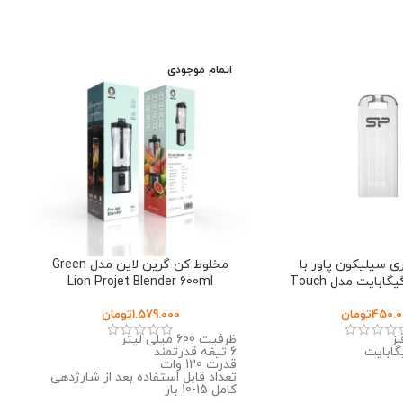
اتمام موجودی
 سیلیکون پاور با
مخلوط کن گرین لاین مدل Green
ظرفیت 64 گیگابایت مدل Touch
Lion Projet Blender 600ml
450.0
تومان
1.579.000
تومان
ز
ظرفیت 600 میلی لیتر
6 تیغه قدرتمند
قدرت 120 وات
تعداد قابل استفاده بعد از شارژدهی
کامل 15-10 بار