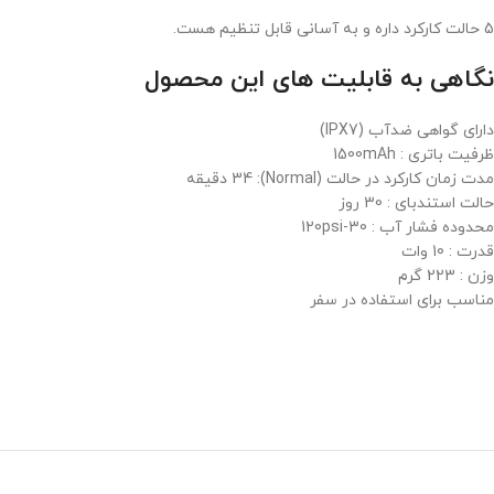
5 حالت کارکرد داره و به آسانی قابل تنظیم هست.
نگاهی به قابلیت های این محصول
دارای گواهی ضدآب (IPX7)
ظرفیت باتری : 1500mAh
مدت زمان کارکرد در حالت (Normal): 34 دقیقه
حالت استندبای : 30 روز
محدوده فشار آب : 30-120psi
قدرت : 10 وات
وزن : 223 گرم
مناسب برای استفاده در سفر