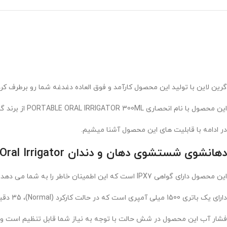
گرین لاین با تولید این محصول کارآمد و فوق العاده دغدغه شما رو برطرف کرد
این محصول با نام انحصاری PORTABLE ORAL IRRIGATOR 300ML از برند گرین لاین روانه بازار شد.
در ادامه با قابلیت های این محصول آشنا میشیم.
دهانشوی شستشوی دهان و دندان Oral Irrigator با ظرفیت 300 میلی لیتر
این محصول دارای گواهی IPX7 است که این اطمینان خاطر را به شما می دهد که محصول کاملا ضدآب است.
دارای یک باتری 1500 میلی آمپری است که در حالت کارکرد (Normal)، 35 دقیقه به شما خروجی می دهد.
فشار آب این محصول در شش حالت با توجه به نیاز شما قابل تنظیم است و 30-120psi قدرت دارد.