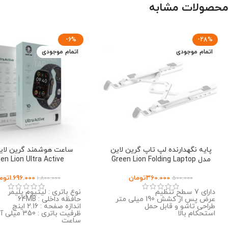
محصولات مشابه
-6%
-28%
اتمام موجودی
اتمام موجودی
پایه نگهدارنده لپ تاپ گرین لاین
ساعت هوشمند گرین لای
مدل Green Lion Folding Laptop
en Lion Ultra Active
Stand
360.000
تومان
1.696.000
توم
1.800.000
500.000
دارای 7 سطح تنظیم
نوع باتری : لیتیوم پلیمر
عرض پس از کشش 190 میلی متر
حافظه داخلی : 64MB
طراحی تاشو و قابل حمل
اندازه صفحه : 2.16 اینچ
استحکام بالا
ظرفیت باتری : 350 م
ساعت