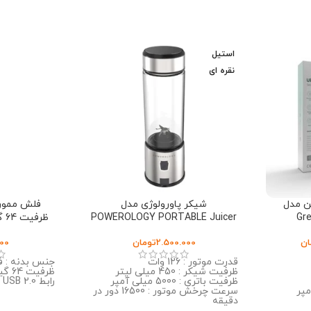
استیل
نقره ای
ن مدل
شیکر پاورولوژی مدل
فلش مموری
POWEROLOGY PORTABLE Juicer
Gre
6 Blade
T03 با پورت ارتباطی USB 2.0
ان
2.500.000
تومان
00
قدرت موتور : 126 وات
جنس بدنه : فل
ظرفیت شیکر : 450 میلی لیتر
ظرفیت 64 گیگابایت
ظرفیت باتری : 5000 میلی آمپر
رابط USB 2.0
یلی آمپر
سرعت چرخش موتور : 16500 دور در
دقیقه