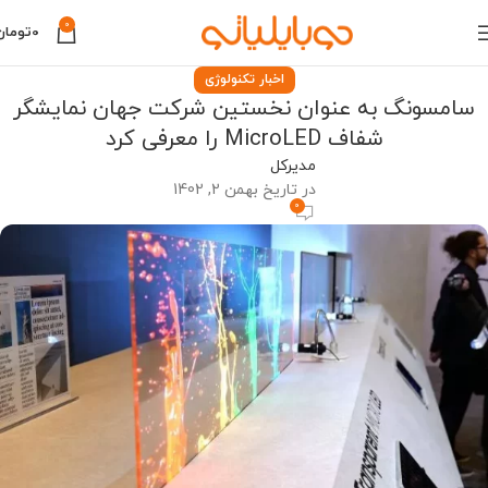
0
0
تومان
اخبار تکنولوژی
سامسونگ به عنوان نخستین شرکت جهان نمایشگر
شفاف MicroLED را معرفی کرد
مدیرکل
در تاریخ بهمن 2, 1402
0